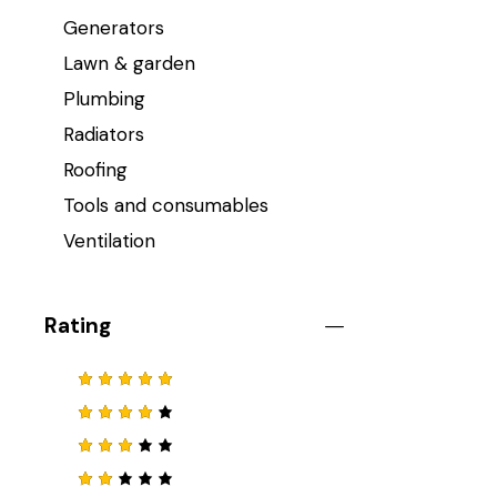
Generators
Lawn & garden
Plumbing
Radiators
Roofing
Tools and consumables
Ventilation
Rating
Note
5
sur 5
Note
4
sur 5
Note
3