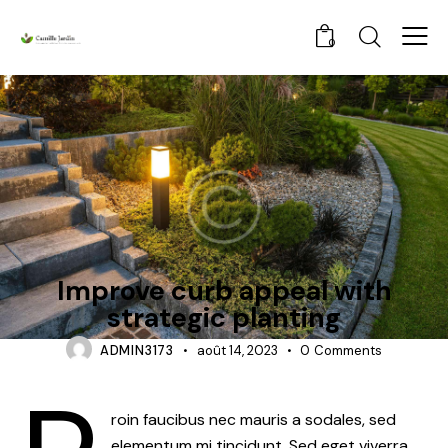
0
GARDEN
Improve curb appeal with
strategic planting
ADMIN3173
août 14, 2023
0
Comments
roin faucibus nec mauris a sodales, sed
elementum mi tincidunt. Sed eget viverra